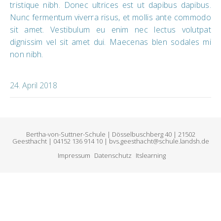
tristique nibh. Donec ultrices est ut dapibus dapibus.
Nunc fermentum viverra risus, et mollis ante commodo
sit amet. Vestibulum eu enim nec lectus volutpat
dignissim vel sit amet dui. Maecenas blen sodales mi
non nibh.
24. April 2018
Bertha-von-Suttner-Schule | Dösselbuschberg 40 | 21502
Geesthacht | 04152 136 914 10 | bvs.geesthacht@schule.landsh.de
Impressum
Datenschutz
Itslearning